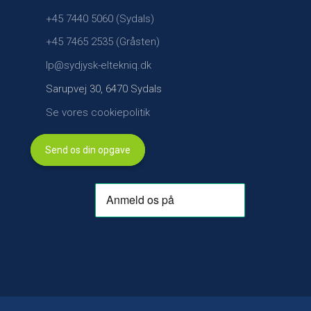
+45 7440 5060 (Sydals)
+45 7465 2535 (Gråsten)
lp@sydjysk-eltekniq.dk
Sarupvej 30, 6470 Sydals
Se vores cookiepolitik
Send os din opgave