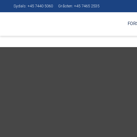
-->
Sydals: +45 7440 5060
Gråsten: +45 7465 2535
FOR