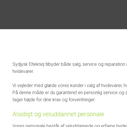
​Sydjysk Eltekniq tilbyder både salg, service og reparation
hvidevarer.
Vi vejleder med glæde vores kunder i valg af hvidevarer, hvo
På denne måde er du garanteret en personlig service og
tager højde for dine krav og forventninger.
Alsidigt og veluddannet personale
Vores personale består af veluddannede og erfarne hvidev