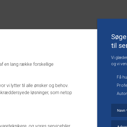
Søge
til s
Vi glæder
 af en lang række forskellige
og vi ven
​Få h
r vi lytter til alle ønsker og behov.
Profe
 skræddersyede løsninger, som netop
Autor
areteknikere, og vores servicebiler